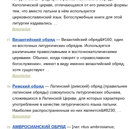
Католической церкви, отличающаяся от его римской формы
тем, что вместо латыни в нём используется
церковнославянский язык. Богослужебные книги для этой
литургии издавались …
Википедия
Византийский обряд
— Византийский обряд&#160; один
77
из восточных литургических обрядов. Используется
различными православными и восточнокатолическими
церквами. Обычно, когда говорят о «православном
богослужении», имеют в виду именно византийский обряд,
хотя существуют …
Википедия
Римский обряд
— Латинский (римский) обряд (правильнее
78
латинские обряды) совокупность литургических обычаев,
сложившихся в Латинской Церкви, для которых характерно
употребление в качестве литургического языка латыни.
Наиболее распространенным из них является&#8230; …
Википедия
АМВРОСИАНСКИЙ ОБРЯД
— [лат. ritus ambrosianus;
79