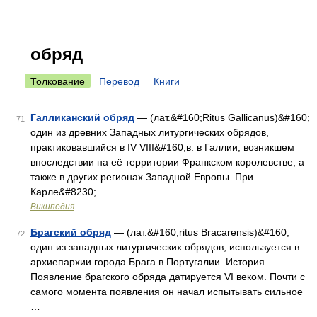
обряд
Толкование
Перевод
Книги
Галликанский обряд
— (лат.&#160;Ritus Gallicanus)&#160;
71
один из древних Западных литургических обрядов,
практиковавшийся в IV VIII&#160;в. в Галлии, возникшем
впоследствии на её территории Франкском королевстве, а
также в других регионах Западной Европы. При
Карле&#8230; …
Википедия
Брагский обряд
— (лат.&#160;ritus Bracarensis)&#160;
72
один из западных литургических обрядов, используется в
архиепархии города Брага в Португалии. История
Появление брагского обряда датируется VI веком. Почти с
самого момента появления он начал испытывать сильное
…