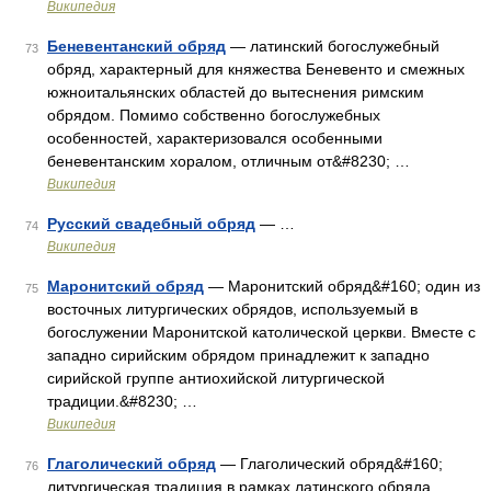
Википедия
Беневентанский обряд
— латинский богослужебный
73
обряд, характерный для княжества Беневенто и смежных
южноитальянских областей до вытеснения римским
обрядом. Помимо собственно богослужебных
особенностей, характеризовался особенными
беневентанским хоралом, отличным от&#8230; …
Википедия
Русский свадебный обряд
— …
74
Википедия
Маронитский обряд
— Маронитский обряд&#160; один из
75
восточных литургических обрядов, используемый в
богослужении Маронитской католической церкви. Вместе с
западно сирийским обрядом принадлежит к западно
сирийской группе антиохийской литургической
традиции.&#8230; …
Википедия
Глаголический обряд
— Глаголический обряд&#160;
76
литургическая традиция в рамках латинского обряда