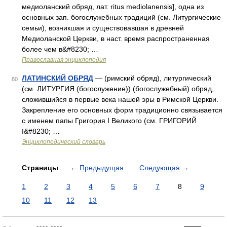
медиоланский обряд, лат. ritus mediolanensis], одна из
основных зап. богослужебных традиций (см. Литургические
семьи), возникшая и существовавшая в древней
Медиоланской Церкви, в наст. время распространенная
более чем в&#8230; …
Православная энциклопедия
ЛАТИНСКИЙ ОБРЯД
— (римский обряд), литургический
80
(см. ЛИТУРГИЯ (богослужение)) (богослужебный) обряд,
сложившийся в первые века нашей эры в Римской Церкви.
Закрепление его основных форм традиционно связывается
с именем папы Григория I Великого (см. ГРИГОРИЙ
I&#8230; …
Энциклопедический словарь
Страницы
←
Предыдущая
Следующая
→
1
2
3
4
5
6
7
8
9
10
11
12
13